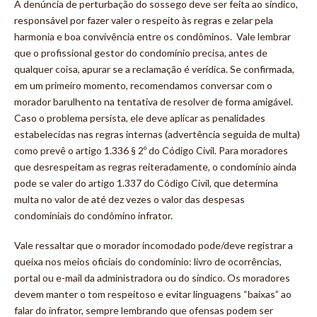
A denúncia de perturbação do sossego deve ser feita ao síndico,
responsável por fazer valer o respeito às regras e zelar pela
harmonia e boa convivência entre os condôminos. Vale lembrar
que o profissional gestor do condomínio precisa, antes de
qualquer coisa, apurar se a reclamação é verídica. Se confirmada,
em um primeiro momento, recomendamos conversar com o
morador barulhento na tentativa de resolver de forma amigável.
Caso o problema persista, ele deve aplicar as penalidades
estabelecidas nas regras internas (advertência seguida de multa)
como prevê o artigo 1.336 § 2º do Código Civil. Para moradores
que desrespeitam as regras reiteradamente, o condomínio ainda
pode se valer do artigo 1.337 do Código Civil, que determina
multa no valor de até dez vezes o valor das despesas
condominiais do condômino infrator.
Vale ressaltar que o morador incomodado pode/deve registrar a
queixa nos meios oficiais do condomínio: livro de ocorrências,
portal ou e-mail da administradora ou do síndico. Os moradores
devem manter o tom respeitoso e evitar linguagens “baixas” ao
falar do infrator, sempre lembrando que ofensas podem ser