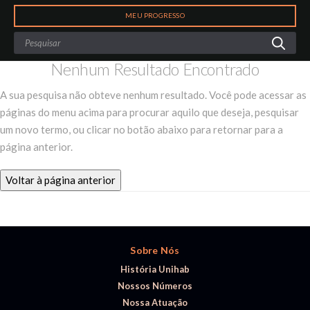
Search
MEU PROGRESSO
Nenhum Resultado Encontrado
A sua pesquisa não obteve nenhum resultado. Você pode acessar as
páginas do menu acima para procurar aquilo que deseja, pesquisar
um novo termo, ou clicar no botão abaixo para retornar para a
página anterior.
Voltar à página anterior
Sobre Nós
História Unihab
Nossos Números
Nossa Atuação