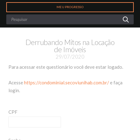
Search
MEU PROGRESSO
Derrubando Mitos na Locação
de Imóveis
29/07/2020
Para acessar este questionário você deve estar logado.
Acesse
https://condominial.secoviunihab.com.br/
e faça
login.
CPF