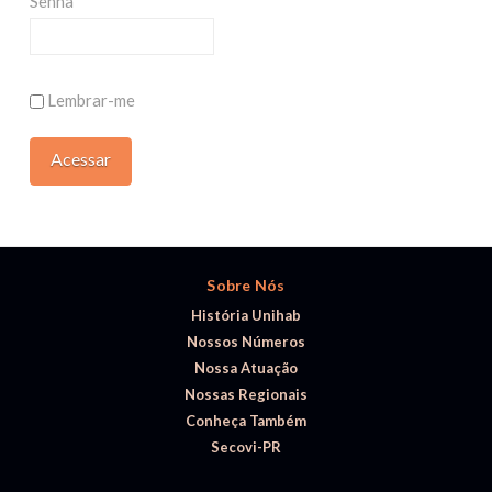
Senha
Lembrar-me
Sobre Nós
História Unihab
Nossos Números
Nossa Atuação
Nossas Regionais
Conheça Também
Secovi-PR