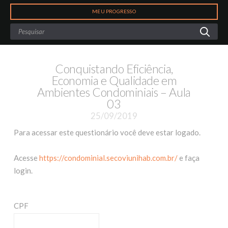
Search
MEU PROGRESSO
Conquistando Eficiência,
Economia e Qualidade em
Ambientes Condominiais – Aula
03
25/09/2019
Para acessar este questionário você deve estar logado.
Acesse
https://condominial.secoviunihab.com.br/
e faça
login.
CPF