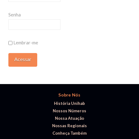
Senha
Lembrar-me
Sobre Nós
História Unihab
Nossos Números
Nossa Atuação
Nossas Regionais
Conheça Também