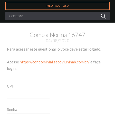
Search
MEU PROGRESSO
Como a Norma 16747
04/08/2020
Para acessar este questionário você deve estar logado.
Acesse
https://condominial.secoviunihab.com.br/
e faça
login.
CPF
Senha