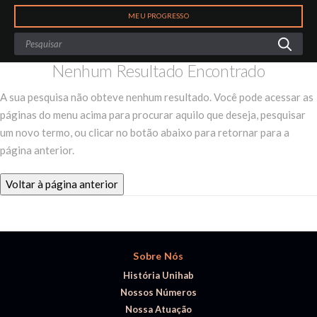
Search
MEU PROGRESSO
Nenhum Resultado Encontrado
A sua pesquisa não obteve nenhum resultado. Você pode acessar as
páginas do menu acima para procurar aquilo que deseja, pesquisar
um novo termo, ou clicar no botão abaixo para retornar para a
página anterior.
Voltar à página anterior
Sobre Nós
História Unihab
Nossos Números
Nossa Atuação