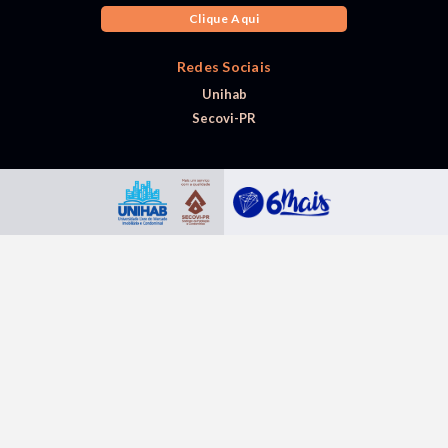
Clique Aqui
Redes Sociais
Unihab
Secovi-PR